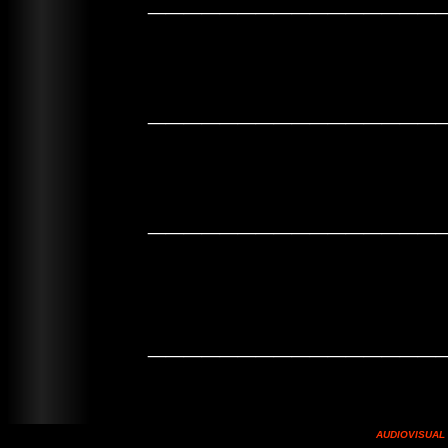
________________
________________
________________
AUDIOVISUAL