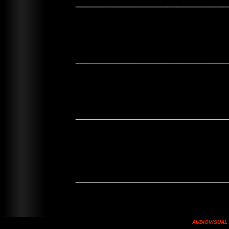
________________
________________
________________
AUDIOVISUAL